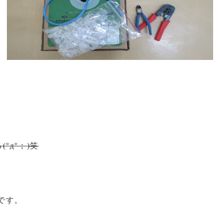
？
°д°；)笑
です。