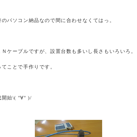
替のパソコン納品なので間に合わせなくてはっ。
ＡＮケーブルですが、設置台数も多いし長さもいろいろ。
ってことで手作りです。
( °∀° )/